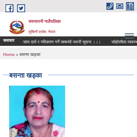
Skip to main content
सरुमारानी गाउँपालिका
लुम्बिनी प्रदेश, नेपाल
समाचार
व्यावसाय दर्ता र नविकरण गर्ने सम्बन्धी जरुरी सूचना ।।।
फोहोरमैला व्यवस्था
You are here
Home
» बसन्ता खड्का
बसन्ता खड्का