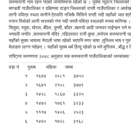
सरुमारानी नाम रहन गएको जनविश्वास रहेको छ । पुर्वमा प्युठान जिल्लाको 
माण्डवी गाउँपालिका र दक्षिणमा दाङ्ग जिल्लाको राप्ती गाउँपालिका र अर्घा
लागी पवित्र स्थल मानीने ऐरावति नजिकै मिसिने राप्ती नदी यहाँको जल श्
स्नान तिर्थको लागी भारतको गंगा नदी जस्तै पवित्र स्थलको रुपमा मानिन्छ
चितुवा, रतुवा, घोरल, बँदेल, दुम्सी, बाँदर ,खरायो आदी जनावर पाईन्छन भन
भगवती मन्दीर ,सरुमारानी मंदिर ,गढिदरवार रानी कुवा ,मनोरम सरुमारानी प
यहाँको मुख्य भाषामा नेपाली भाषा रहेको भएपनि मगर भाषा ,मुस्लिम भाष र गुरुङ भ
मेलाहरु लाग्न गर्दछन् । यहाँको मुख्य धर्म हिन्दु रहेको छ भने मुस्लिम , बौद्ध 
राष्ट्रिय जनगणना २०७८ अनुसार यस सरुमारानी गाउँपालिकाको जनसंख्या
वडा नं
पुरूष
महिला
जम्मा
१
१६७४
२०८१
३७५५
२
१६७१
२१०८
३७७९
३
१४५८
१८६७
३३२५
४
१४७२
१७६१
३२३३
५
१११७
१४०६
२५२३
६
१४४०
१७२८
३१६८