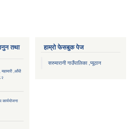
ानुन तथा
हाम्राे फेसबुक पेज
सरुमारानी गाउँपालिका ,प्यूठान
महामारी ,आँधी
०८२
िय कार्ययोजना