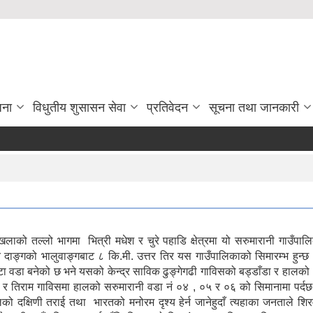
जना
विधुतीय शुसासन सेवा
प्रतिवेदन
सूचना तथा जानकारी
ल्लो भागमा भित्री मधेश र चुरे पहाडि क्षेत्रमा यो सरुमारानी गाउँपालिका अव
र्गत दाङ्गको भालुवाङ्गबाट ८ कि.मी. उत्तर तिर यस गाउँपालिकाको सिमारम्भ हुन्
टा वडा बनेको छ भने यसको केन्द्र साविक ढुङ्गेगढी गाविसको बड्डाँडा र हालक
ढि र तिराम गाविसमा हालको सरुमारानी वडा नं ०४ , ०५ र ०६ को सिमानामा पर्दछ
ो दक्षिणी तराई तथा भारतको मनोरम दृश्य हेर्न जानेहुदाँ त्यहाका जनताले शिरम