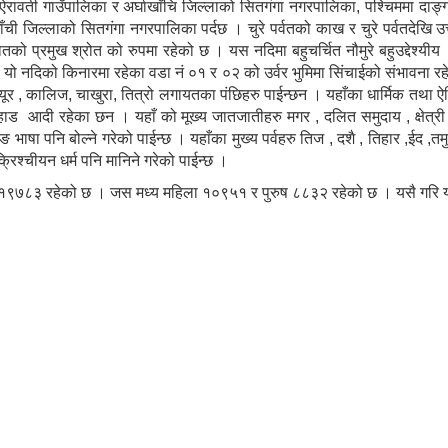
ऐरावती गाउँपालिका र अर्घाखाँचि जिल्लाको सितगंगा नगरपालिका, पश्चिममा दाङ्ग
खाँची जिल्लाको सितगंगा नगरपालिका पर्दछ । चुरे पर्वतको काख र चुरे पर्वतदेखि उत
रोतको प्रमुख श्रोत को रुपमा रहेको छ । यस नदिमा बहुचर्चित नौमुरे बहुउद्देश
 । यो नदिको किनारमा रहेका वडा नं ०१ र ०२ को उर्वर भुमिमा सिंचाईको संभावना
े मयूर , कालिज, चाखुरा, तित्रो लगायतका पंछिहरु पाईन्छन । यहाँका धार्मिक तथा
हाड आदी रहेका छन । यहाँ को मूख्य जातजातीहरु मगर , दलित समुदाय , क्षेत्री 
ाषा पनि बोल्ने गरेको पाईन्छ । यहाँका मुख्य पर्वहरु तिज , दशै , तिहार ,ईद ,तमुल्ह
र क्रिश्चीयन धर्म पनि मानिने गरेको पाईन्छ ।
 १९७८३ रहेको छ । जस मध्य महिला १०९५१ र पुरुष ८८३२ रहेको छ । यसै गरि 