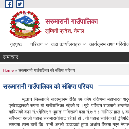
Skip to main content
सरुमारानी गाउँपालिका
लुम्बिनी प्रदेश, नेपाल
गृहपृष्ठ
परिचय
वडा कार्यालयहरु
कार्यक्रम तथा परियो
समाचार
You are here
Home
» सरूमारानी गाउँपालिका काे संक्षिप्त परिचय
सरूमारानी गाउँपालिका काे संक्षिप्त परिचय
प्यूठान जिल्लाको सदरमुकाम देखि १७ कोष दक्षिणमा महाभारत श्रृखलाको त
प्रवेशद्धारको रुपमा यो गाउँपालिका रहेको छ ।पुर्व–पश्चिम राजमार्ग अन्त
गाविसको वडा नं.५देखि९ र धुवाङ गाविसको वडा नं.७ र ८ गाभिएर हाल ६ व
सबैभन्दा अग्लो पहाड सरुमारानीबाट रहेको हो , यो पहाड साविकको ढुंगेग
समयमा त्यस ठाउँ कि रानी अग्लो पडाडको टुप्पा अर्थात शिरमा गएर नेपालक