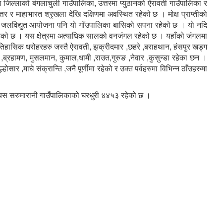
 जिल्लाको बंगलाचुली गाउँपालिका, उत्तरमा प्युठानको ऐरावती गाउँपालिका र
्तर र माहाभारत श्रृखला देखि दक्षिणमा अवस्थित रहेको छ । मोक्ष प्राप्तीको
्यीय जलविद्युत आयोजना पनि यो गाँउपालिका बासिको सपना रहेको छ । यो नदि
 रहेको छ । यस क्षेत्रमा अत्याधिक सालको वनजंगल रहेको छ । यहाँको जंगलमा
 ऐतिहासिक धरोहरहरु जस्तै ऐरावती, झक्रीदमार ,छहरे ,बराहथान, हंसपुर खड्ग
,ब्रहामण, मुसलमान, कुमाल,धामी ,राउत,गुरुङ ,नेवार ,कुसुन्डा रहेका छन ।
ोसार ,माघे संक्रान्ति ,जनै पूर्णीमा रहेको र उक्त पर्वहरुमा विभिन्न ठाँउहरुमा
यस सरुमारानी गाउँपालिकाको घरधुरी ४४५३ रहेको छ ।