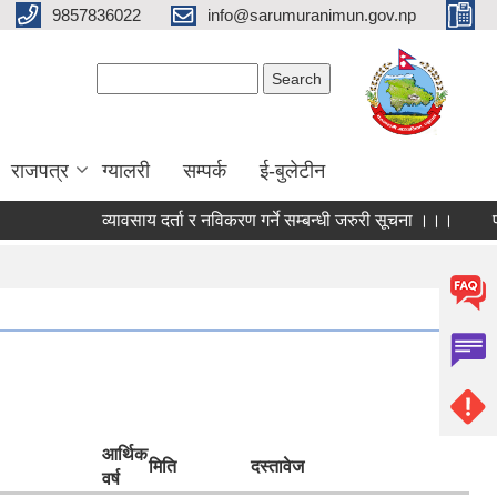
9857836022
info@sarumuranimun.gov.np
Search form
Search
राजपत्र
ग्यालरी
सम्पर्क
ई-बुलेटीन
व्यावसाय दर्ता र नविकरण गर्ने सम्बन्धी जरुरी सूचना ।।।
फोह
आर्थिक
मिति
दस्तावेज
वर्ष